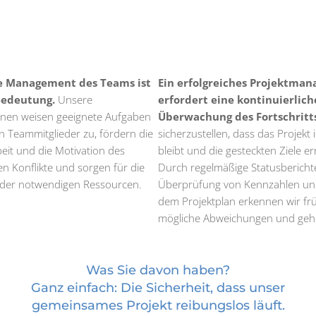
ve Management des Teams ist
Ein erfolgreiches Projektma
Bedeutung.
Unsere
erfordert eine kontinuierlich
:innen weisen geeignete Aufgaben
Überwachung des Fortschritts
en Teammitglieder zu, fördern die
sicherzustellen, dass das Projekt 
t und die Motivation des
bleibt und die gesteckten Ziele e
en Konflikte und sorgen für die
Durch regelmäßige Statusbericht
g der notwendigen Ressourcen.
Überprüfung von Kennzahlen und
dem Projektplan erkennen wir frü
mögliche Abweichungen und gehe
Was Sie davon haben?
Ganz einfach: Die Sicherheit, dass unser
gemeinsames Projekt reibungslos läuft.