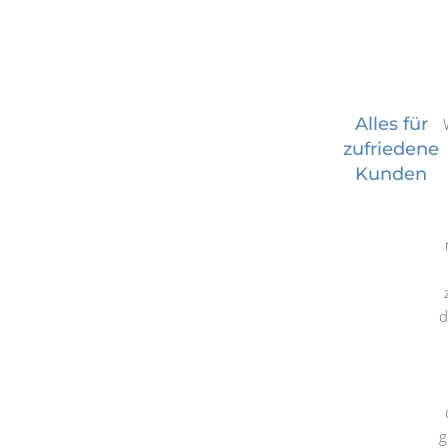
Alles für
zufriedene
Kunden
d
g