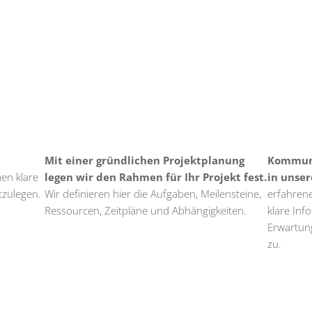
Mit einer gründlichen Projektplanung
Kommunik
men klare
legen wir den Rahmen für Ihr Projekt fest.
in unse
tzulegen.
Wir definieren hier die Aufgaben, Meilensteine,
erfahren
Ressourcen, Zeitpläne und Abhängigkeiten.
klare Inf
Erwartun
zu.