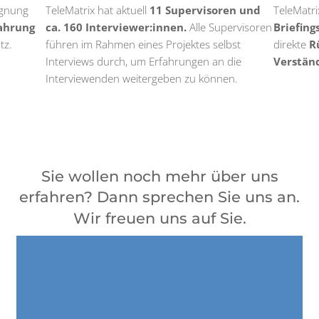
ignung
TeleMatrix hat aktuell
11 Supervisoren und
TeleMatri
ahrung
ca. 160 Interviewer:innen.
Alle Supervisoren
Briefing
tz.
führen im Rahmen eines Projektes selbst
direkte
R
Interviews durch, um Erfahrungen an die
Verstän
Interviewenden weitergeben zu können.
Sie wollen noch mehr über uns
erfahren? Dann sprechen Sie uns an.
Wir freuen uns auf Sie.