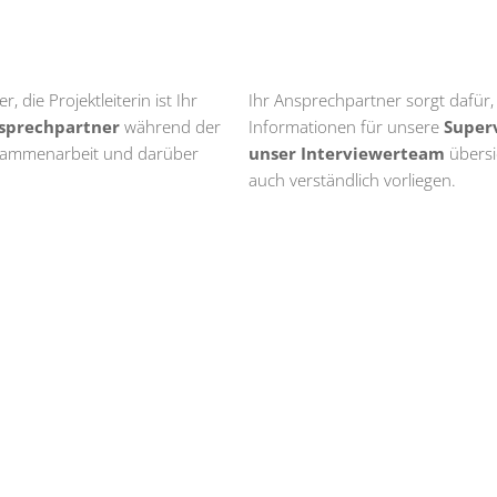
r, die Projektleiterin ist Ihr
Ihr Ansprechpartner sorgt dafür, 
nsprechpartner
während der
Informationen für unsere
Super
ammenarbeit und darüber
unser Interviewerteam
übersi
auch verständlich vorliegen.