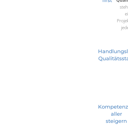
first
Qual
ste
e
Proje
jed
Handlungsl
Qualitätss
Kompetenz
aller
steigern